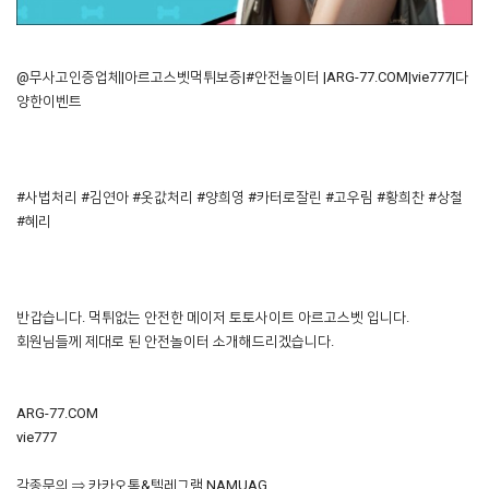
@무사고인증업체|아르고스벳먹튀보증|#안전놀이터 |ARG-77.COM|vie777|다
양한이벤트
#사법처리 #김연아 #옷값처리 #양희영 #카터로잘린 #고우림 #황희찬 #상철
#혜리
반갑습니다. 먹튀없는 안전한 메이저 토토사이트 아르고스벳 입니다.
회원님들께 제대로 된 안전놀이터 소개해드리겠습니다.
ARG-77.COM
vie777
각종문의 ⇒ 카카오톡&텔레그램 NAMUAG