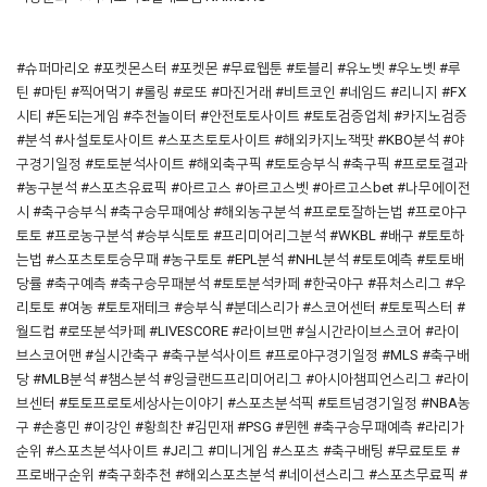
#슈퍼마리오 #포켓몬스터 #포켓몬 #무료웹툰 #토블리 #유노벳 #우노벳 #루
틴 #마틴 #찍어먹기 #롤링 #로또 #마진거래 #비트코인 #네임드 #리니지 #FX
시티 #돈되는게임 #추천놀이터 #안전토토사이트 #토토검증업체 #카지노검증
#분석 #사설토토사이트 #스포츠토토사이트 #해외카지노잭팟 #KBO분석 #야
구경기일정 #토토분석사이트 #해외축구픽 #토토승부식 #축구픽 #프로토결과
#농구분석 #스포츠유료픽 #아르고스 #아르고스벳 #아르고스bet #나무에이전
시 #축구승부식 #축구승무패예상 #해외농구분석 #프로토잘하는법 #프로야구
토토 #프로농구분석 #승부식토토 #프리미어리그분석 #WKBL #배구 #토토하
는법 #스포츠토토승무패 #농구토토 #EPL분석 #NHL분석 #토토예측 #토토배
당률 #축구예측 #축구승무패분석 #토토분석카페 #한국야구 #퓨처스리그 #우
리토토 #여농 #토토재테크 #승부식 #분데스리가 #스코어센터 #토토픽스터 #
월드컵 #로또분석카페 #LIVESCORE #라이브맨 #실시간라이브스코어 #라이
브스코어맨 #실시간축구 #축구분석사이트 #프로야구경기일정 #MLS #축구배
당 #MLB분석 #챔스분석 #잉글랜드프리미어리그 #아시아챔피언스리그 #라이
브센터 #토토프로토세상사는이야기 #스포츠분석픽 #토트넘경기일정 #NBA농
구 #손흥민 #이강인 #황희찬 #김민재 #PSG #뮌헨 #축구승무패예측 #라리가
순위 #스포츠분석사이트 #J리그 #미니게임 #스포츠 #축구배팅 #무료토토 #
프로배구순위 #축구화추천 #해외스포츠분석 #네이션스리그 #스포츠무료픽 #