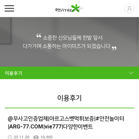
소중한 산모님들께 한발 앞서
다가가며 소통하는 아이미즈가 되겠습니다
이용후기
이용후기
@무사고인증업체|아르고스벳먹튀보증|#안전놀이터
|ARG-77.COM|vie777|다양한이벤트
23.11.20
10,903