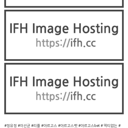
#정유정 #이선균 #리플 #아르고스 #아르고스벳 #아르고스bet # 먹티없는 #