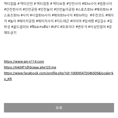
먹티없음 # 먹티안전 # 먹티검증 # 먹티보증 #안전사이 #토to사이 #검증사이
#안전한사이 #안전공원 #안전놀이 #안전놀이공원 #스표츠토to #해외토to #
스표츠토to #사이 #사설토to사이 #해외토to사이 #토to하는 #추천코드 #메이
저 #놀이 #메이저공원 #메이저사이 #지드래곤 #라이머 #임세령 #김길수 #김
하성 #골드글러브 #ฟิออเรนติน่า #UFC #프로야구 #변우석 #이상민엄마 #공
매도금지
https://www.sin-n114.com
https://64d4f1dfdceaa.site123.me
https://www.facebook.com/profile.php?id=100095472046505&locale=k
o_KR
목록