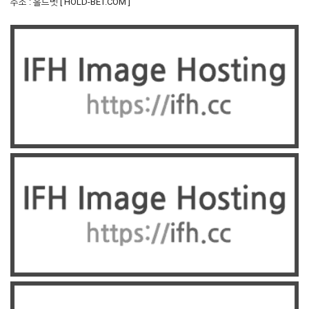
주소 : 홀드벳 [ HOLD-BET.COM ]