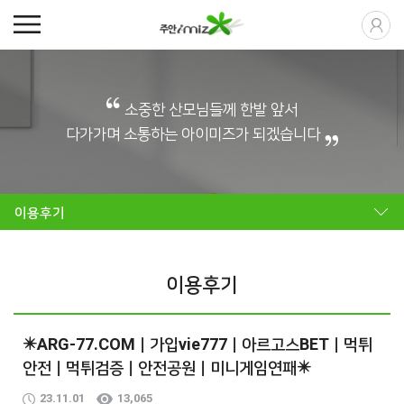
소중한 산모님들께 한발 앞서
다가가며 소통하는 아이미즈가 되겠습니다
이용후기
이용후기
✴️ARG-77.COM｜가입vie777｜아르고스BET｜먹튀
안전｜먹튀검증｜안전공원｜미니게임연패✴️
23.11.01
13,065