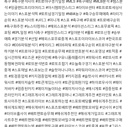
축구 #축구분석사이 #프로야구경기일정 #MLS #축구배당 #MLB분석 #챔스분
석 #잉글랜드프리미어리그 #아시챔피언스리그 #라이브센터 #토프로토세상사
는이야기 #스포분석픽 #토트넘경기일정 #NBA농구 #축구승무패예측 #라리가
순위 #스포분석사트 #J리그 #미니게 #스포 #축구배 #무료토 #프로배구순위
#축구화추천 #뉴스타컴퍼니 #해외스포분석 #네이션스리그 #스포무료픽 #스
포팅 #EPL일정 #미식축구 #챔피언스리그 #일야분석 #롤토 #로또신청 #승부
예측 #경기분석 #선발 #해외스포무료중계 #스포조이라이브스코어 #한국프로
야구 #EOS파워분석기 #케이리그 #EOS파워 #프로축구순위 #프로야구분석 #
하키분석 #프로야구일정 #프로토승무패 #로또번호분석 #스포영상 #토적중 #
실시간파워 #오즈온 #온라인베 #축구유니폼레플리카 #파워사트 #로또사트 #
동행복권파워 #로또분석번호 #로또조합기 #오늘축구경기 #스포분석가 #스포
중계 #스포채널 #스포보는곳 #슬럿어나니머스 #파워라이브스코어 #안전토사
트 #토검증업체 #카지검증업체 #토검증 #카지검증 #슬럿사이 #바카사트 #파
워사트 #메이저슬럿 #토큰게있는사이 #토큰임회원가입 #하이로우사이 #메이
저바카 #검증된카지 #메이저놀이터순 #메이저사이순 #해시게토 #검증된토 #
온라인카지 #그래프게사이 #그래프게꽁머니 #그래프게추천 #온라인토 #스포
토사이추천 #스포토라이브 #스포토하는법 #스포토배당률 #해쉬게추천코드 #
해쉬게도메인 #해쉬게바카 #스포츠토배트맨 #배트맨토모바일 #섯사이 #섯게
#라이브홀사이 #배트맨토승무패 #해쉬게추천인 #해쉬게가입코드 #그래프게
사트추천 #배트맨토어플 #배트맨토모바일구매 #배트맨토합법 #배트맨토구매
율 #배트맨토하는법 #배트맨토구매 #토라이브스코어 #토중계 #부합 #그리스