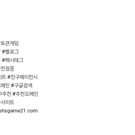
#토큰게임
 #벨로그
 #해시태그
안전검증
이트 #친구에이전시
도메인 #구글검색
구추천 #추천도메인
증사이트
sgame21.com