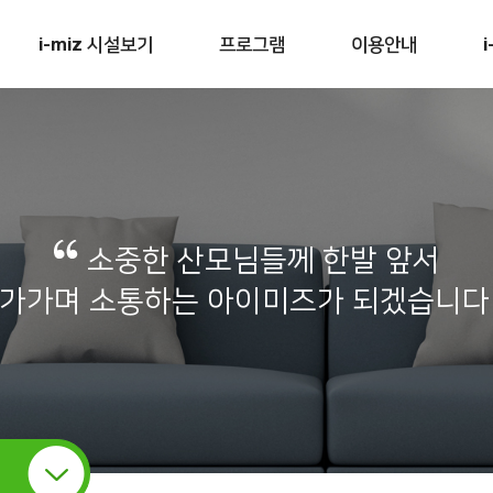
i-miz 시설보기
프로그램
이용안내
소중한 산모님들께 한발 앞서
가가며 소통하는 아이미즈가 되겠습니다