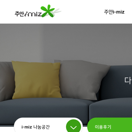
주안i-miz
다
i-miz 나눔공간
이용후기