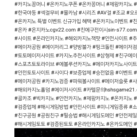
#카지노꽁머니 #온카지노쿠폰 #온카꽁머니 #제왕카지노 
#한국야동 #섹걸무비 #몰카남 #시리즈 #AV걸 #조교 #
#온카지노 특별 이벤트 신규가입 혜택 #온카지노이벤트 #
#온카 #온지카노cgv22.com #친에구전이시sin-s77.
#사이트 #온라인카지노 #해외카지노잭팟 #안전사이트 #추
#메이저공원 #메이저리그 #양방불가 #핑크돌핀 #메이저
#토토메이저사이트 #카지노추천사이트 #삼형제 #친구에이전시
#스포츠토토라이브 #에볼루션카지노 #메이저카지노사이트 #
#안전토토사이트 #사이다 #보증업체 #승전없음 #이벤트 
#메이저공원 #카지노검증 #파워볼사이트 #메이저슬롯 #사
#해외카지노홀덤 #메이저사이트 #카텔문의hshsgame2
#골카조 #빅카지노 #안전카지노 #제왕카지노 #온카지노 
#검증업체 #해시게임방법 #안전사이트 #미니게임종류 #
#친구공원 #공원친구 #필승법 #해시게임도메인 #안전제
#해시게임토토 #검증된토토 #온라인카지노 #온카도메인 